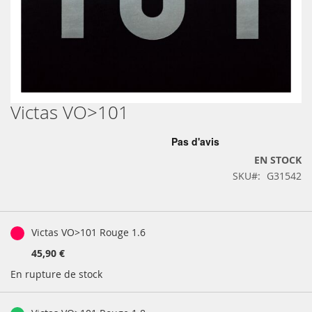
Victas VO>101
Skip
to
the
beginning
EN STOCK
of
SKU
G31542
the
images
gallery
Produits
groupés
Victas VO>101 Rouge 1.6
45,90 €
En rupture de stock