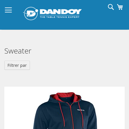
Allez
Reche
Mo
au
contenu
Sweater
Filtrer par