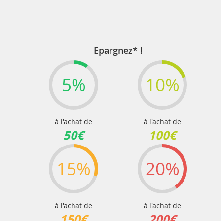
lisez
actuellement
la
page
Epargnez* !
5%
10%
à l'achat de
à l'achat de
50€
100€
15%
20%
à l'achat de
à l'achat de
150€
200€