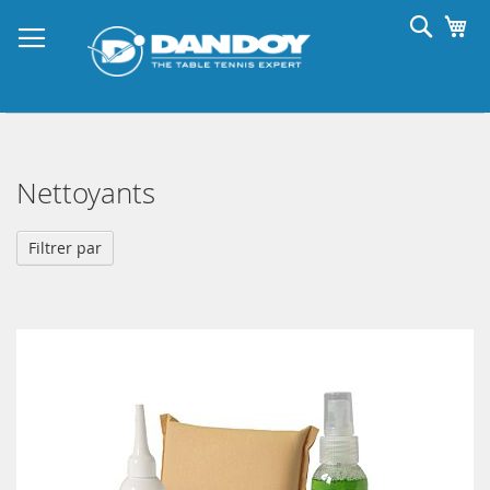
Allez
Reche
Mo
au
contenu
Nettoyants
Filtrer par