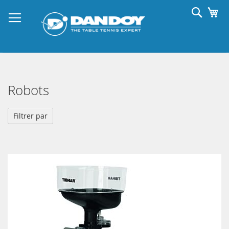
Allez
Reche
Mo
au
contenu
Robots
Filtrer par