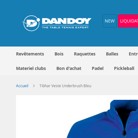
Allez
au
contenu
NEW
LIQUIDA
Revêtements
Bois
Raquettes
Balles
Entr
Materiel clubs
Bon d'achat
Padel
Pickleball
Accueil
Tibhar Veste Underbrush Bleu
Skip
to
the
end
of
the
images