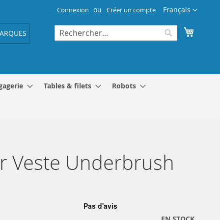
Langue
Français
Connexion
Créer un compte
Mon pa
ARQUES
Rechercher
Rechercher
gagerie
Tables & filets
Robots
r Veste Underbrush
EN STOCK