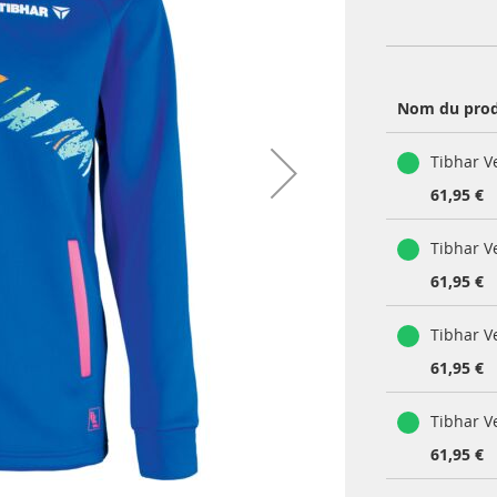
Nom du prod
Produits
Tibhar V
groupés
61,95 €
Tibhar V
61,95 €
Tibhar V
61,95 €
Tibhar V
61,95 €