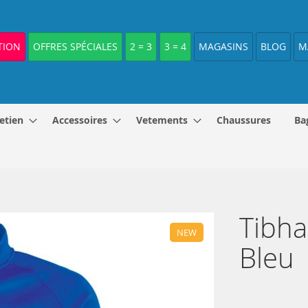
TION
OFFRES SPÉCIALES
2 = 3
3 = 4
MAGASINS
BLOG
M
etien
Accessoires
Vetements
Chaussures
Ba
Tibha
NEW
Bleu