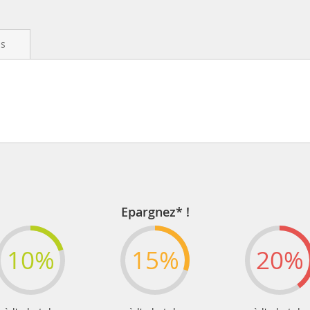
is
Epargnez* !
10%
15%
20%