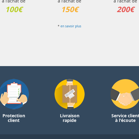
à l'achat de
à l'achat de
à l'achat de
100€
150€
200€
*
en savoir plus
Protection
Livraison
Service clien
client
rapide
à l'écoute