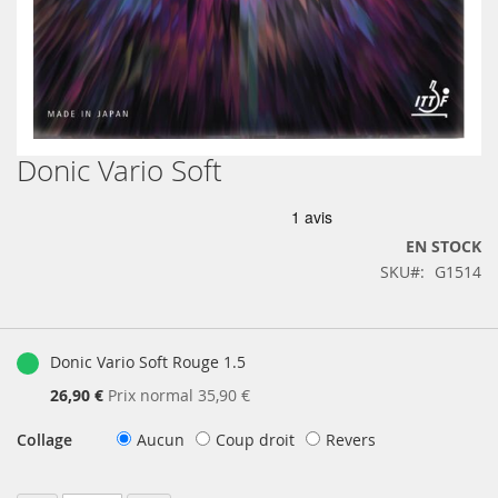
Donic Vario Soft
Skip
to
the
beginning
EN STOCK
of
SKU
G1514
the
images
gallery
Produits
groupés
Donic Vario Soft Rouge 1.5
Prix
26,90 €
Prix normal
35,90 €
Spécial
Collage
Aucun
Coup droit
Revers