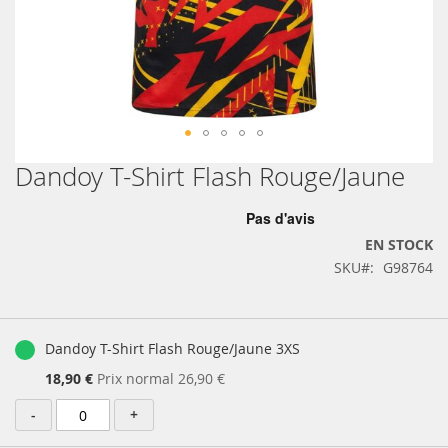
Dandoy T-Shirt Flash Rouge/Jaune
Skip
to
the
beginning
EN STOCK
of
SKU
G98764
the
images
gallery
Produits
groupés
Dandoy T-Shirt Flash Rouge/Jaune 3XS
Prix
18,90 €
Prix normal
26,90 €
Spécial
-
+