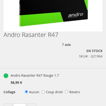
Andro Rasanter R47
Skip
to
the
beginning
EN STOCK
of
SKU
G21964
the
images
gallery
Produits
groupés
Andro Rasanter R47 Rouge 1.7
56,95 €
Collage
Aucun
Coup droit
Revers