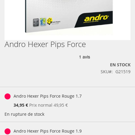
Andro Hexer Pips Force
Skip
to
the
beginning
EN STOCK
of
SKU
G21519
the
images
gallery
Produits
groupés
Andro Hexer Pips Force Rouge 1.7
Prix
34,95 €
Prix normal
49,95 €
Spécial
En rupture de stock
Andro Hexer Pips Force Rouge 1.9